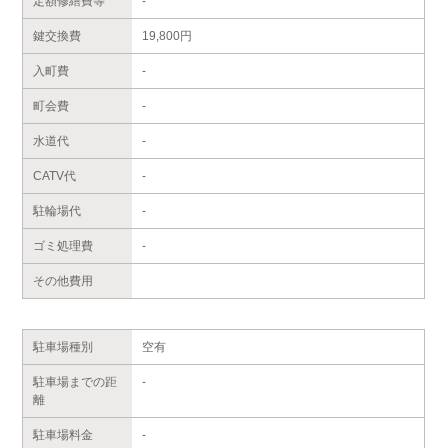
定額修繕費等
-
鍵交換費
19,800円
入町費
-
町会費
-
水道代
-
CATV代
-
駐輪場代
-
ゴミ処理費
-
その他費用
駐車場種別
空有
駐車場までの距
-
離
駐車場料金
-