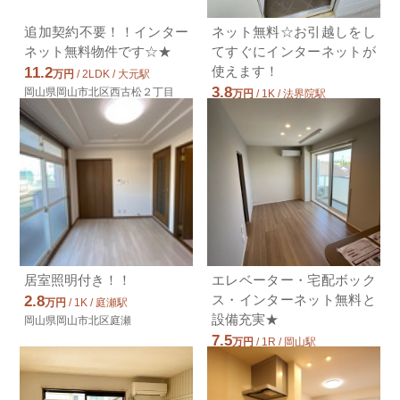
3.8万円(管理費2000円)
1K / 28.8㎡ / 築31年
追加契約不要！！インター
ネット無料☆お引越しをし
岡山県岡山市中区浜１丁目
ネット無料物件です☆★
てすぐにインターネットが
使えます！
11.2
万円
/ 2LDK / 大元駅
3.8
岡山県岡山市北区西古松２丁目
万円
/ 1K / 法界院駅
岡山県岡山市北区学南町３丁目
居室照明付き！！
エレベーター・宅配ボック
ス・インターネット無料と
2.8
万円
/ 1K / 庭瀬駅
設備充実★
岡山県岡山市北区庭瀬
7.5
万円
/ 1R / 岡山駅
岡山県岡山市北区伊福町２丁目