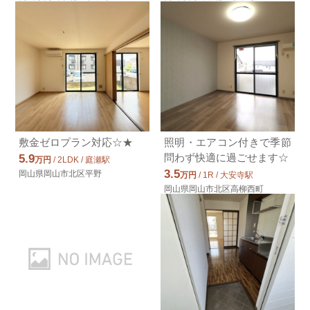
岡山県岡山市北区神田町１丁目
2.7万円ＪＲ津山線/備前原
ＪＲ津山線/備前原 歩7分
2.7万円(管理費2000円)
1K / 26.08㎡ / 築36年
岡山県岡山市北区宿
2.9万円ＪＲ津山線/備前原
ＪＲ津山線/備前原 歩7分
敷金ゼロプラン対応☆★
照明・エアコン付きで季節
2.9万円(管理費2000円)
問わず快適に過ごせます☆
5.9
万円
/ 2LDK / 庭瀬駅
1K / 26.08㎡ / 築36年
3.5
岡山県岡山市北区平野
岡山県岡山市北区宿
万円
/ 1R / 大安寺駅
岡山県岡山市北区高柳西町
3.9万円ＪＲ伯備線/北長瀬
ＪＲ伯備線/北長瀬 歩19分
3.9万円(管理費4000円)
1K / 26.49㎡ / 築22年
岡山県岡山市北区花尻みどり町
3.8万円ＪＲ山陽本線/西川原
ＪＲ山陽本線/西川原 歩9分