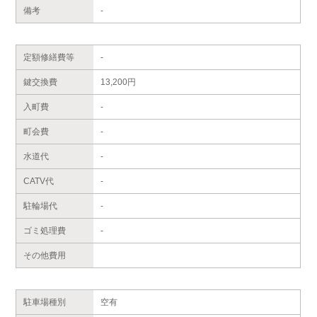
備考
-
定額修繕費等
-
鍵交換費
13,200円
入町費
-
町会費
-
水道代
-
CATV代
-
駐輪場代
-
ゴミ処理費
-
その他費用
駐車場種別
空有