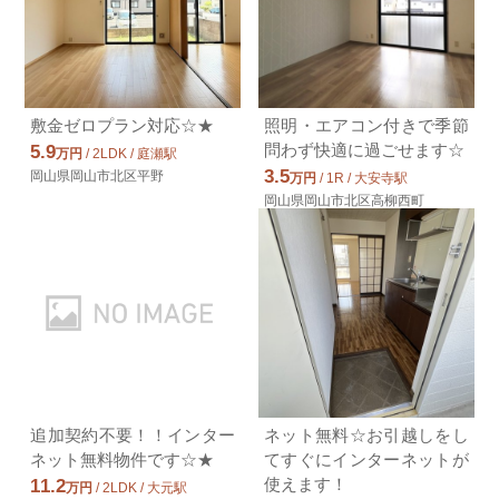
1K / 26.49㎡ / 築31年
岡山県岡山市北区津島東２丁目
3.0万円岡山電気軌道東山本線/門田
屋敷
岡山電気軌道東山本線/門田屋敷 歩1分
敷金ゼロプラン対応☆★
照明・エアコン付きで季節
3.0万円(管理費3000円)
問わず快適に過ごせます☆
5.9
万円
/ 2LDK / 庭瀬駅
1R / 25.0㎡ / 築27年
3.5
岡山県岡山市北区平野
岡山県岡山市中区門田屋敷２丁目
万円
/ 1R / 大安寺駅
岡山県岡山市北区高柳西町
4.4万円ＪＲ吉備線/備前三門
ＪＲ吉備線/備前三門 歩24分
4.4万円(管理費3000円)
2LDK / 52.99㎡ / 築31年
岡山県岡山市北区矢坂東町
3.8万円ＪＲ山陽本線/西川原
ＪＲ山陽本線/西川原 歩9分
3.8万円(管理費2000円)
1K / 28.8㎡ / 築31年
追加契約不要！！インター
ネット無料☆お引越しをし
岡山県岡山市中区浜１丁目
ネット無料物件です☆★
てすぐにインターネットが
使えます！
11.2
万円
/ 2LDK / 大元駅