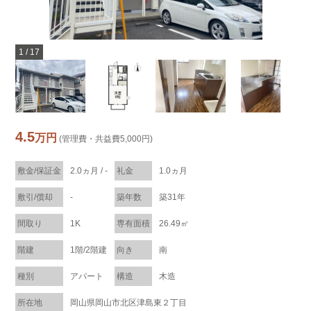
1
/
17
4.5
万円
(管理費・共益費5,000円)
敷金/保証金
2.0ヵ月 / -
礼金
1.0ヵ月
敷引/償却
-
築年数
築31年
間取り
1K
専有面積
26.49㎡
階建
1階/2階建
向き
南
種別
アパート
構造
木造
所在地
岡山県岡山市北区津島東２丁目