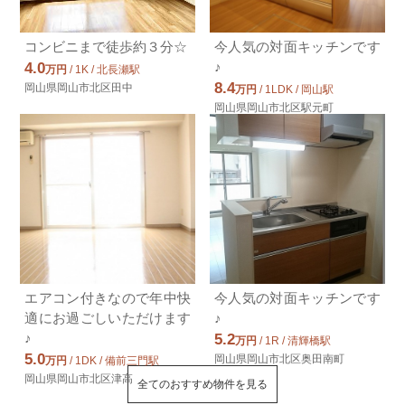
コンビニまで徒歩約３分☆
今人気の対面キッチンです
♪
4.0
万円
/ 1K / 北長瀬駅
8.4
岡山県岡山市北区田中
万円
/ 1LDK / 岡山駅
岡山県岡山市北区駅元町
エアコン付きなので年中快
今人気の対面キッチンです
適にお過ごしいただけます
♪
♪
5.2
万円
/ 1R / 清輝橋駅
5.0
岡山県岡山市北区奥田南町
万円
/ 1DK / 備前三門駅
岡山県岡山市北区津高
全てのおすすめ物件を見る