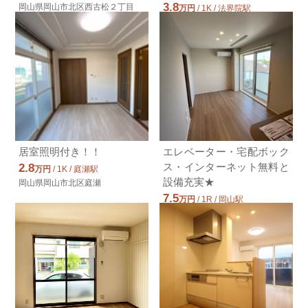
3.8
岡山県岡山市北区西古松２丁目
万円
/ 1K / 法界院駅
岡山県岡山市北区学南町３丁目
居室照明付き！！
エレベーター・宅配ボック
ス・インターネット無料と
2.8
万円
/ 1K / 庭瀬駅
設備充実★
岡山県岡山市北区庭瀬
7.5
万円
/ 1R / 岡山駅
岡山県岡山市北区伊福町２丁目