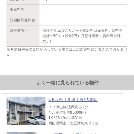
更新料等
-
短期解約違約金
条件備考※
保証会社:エルズサポート保証初回保証料：賃料等
合計の50％（最低2万）月額保証料：賃料等合計
の1％
※月額費用等の金額が入っている場合は上記総賃料に計算されておりませ
ん。
よく一緒に見られている物件
4.5万円ＪＲ津山線/法界院
ＪＲ津山線/法界院 歩7分
4.5万円(管理費5000円)
1K / 26.49㎡ / 築31年
岡山県岡山市北区津島東２丁目