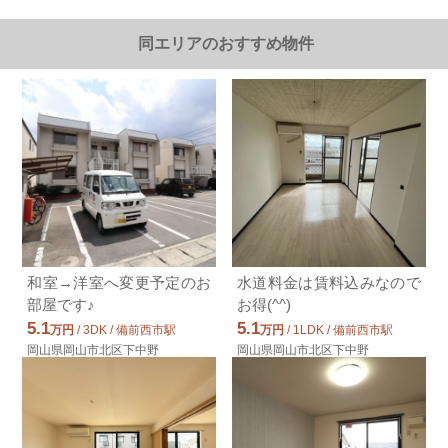
3.0万円岡山電気軌道東山本線/柳川
同エリアのおすすめ物件
岡山電気軌道東山本線/柳川 歩9分
3.0万円(管理費0円)
1K / 24.86㎡ / 築54年
岡山県岡山市北区富田町２丁目
2.9万円ＪＲ津山線/備前原
ＪＲ津山線/備前原 歩7分
2.9万円(管理費2000円)
1K / 26.08㎡ / 築36年
岡山県岡山市北区宿
5.0万円ＪＲ吉備線/備前三門
和室→洋室へ変更予定のお
水道料金は賃料込みなので
ＪＲ吉備線/備前三門 歩40分
部屋です♪
お得(^^)
5.0万円(管理費4500円)
5.1
5.1
万円
/ 3DK / 備前西市駅
万円
/ 1LDK / 備前西市駅
1DK / 33.5㎡ / 築30年
岡山県岡山市北区津高
岡山県岡山市北区下中野
岡山県岡山市北区下中野
4.5万円ＪＲ津山線/法界院
ＪＲ津山線/法界院 歩7分
4.5万円(管理費5000円)